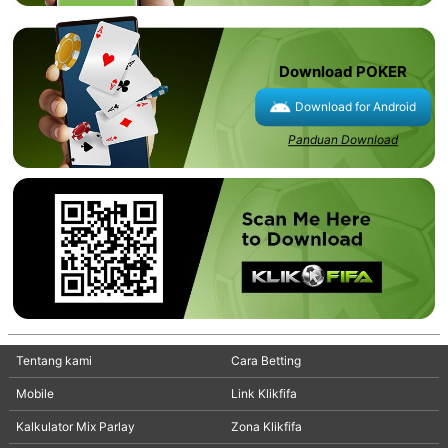
ROMO
Live Casino
Download POKER
Download for Android
Poker
Panduan Download
ROMO
Slots
IDN Live
Togel
ROMO
Tentang kami
Cara Betting
Mobile
Link Klikfifa
Elottery
Kalkulator Mix Parlay
Zona Klikfifa