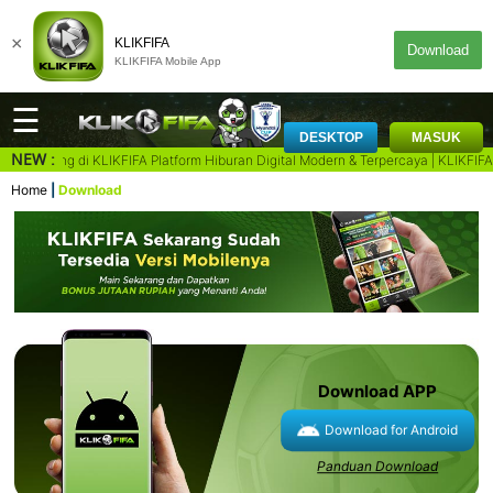
×
KLIKFIFA
Download
KLIKFIFA Mobile App
☰
DESKTOP
MASUK
NEW :
at Datang di KLIKFIFA Platform Hiburan Digital Modern & Terpercaya | KLIK
DAFTAR
MASUK
Home
Download
Beranda
Deposit
Games
ROMO
Download APP
Sportbook
Download for Android
ROMO
Panduan Download
E-Sport