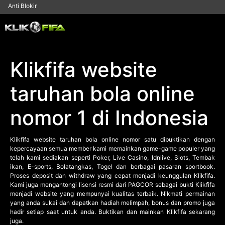
Anti Blokir
Tangkas
ROMO
Tembak Ikan
Klikfifa website
ARCADE
taruhan bola online
nomor 1 di Indonesia
Promosi
Referral
Klikfifa
website taruhan bola online nomor satu dibuktikan dengan
kepercayaan semua member kami memainkan game-game populer yang
VIP
telah kami sediakan seperti Poker, Live Casino, Idnlive, Slots, Tembak
Member
ikan, E-sports, Bolatangkas, Togel dan berbagai pasaran sportbook.
Proses deposit dan withdraw yang cepat menjadi keunggulan Klikfifa.
Lainnya
Kami juga mengantongi lisensi resmi dari PAGCOR sebagai bukti Klikfifa
menjadi website yang mempunyai kualitas terbaik. Nikmati permainan
VERSI DESKTOP
yang anda sukai dan dapatkan hadiah melimpah, bonus dan promo juga
hadir setiap saat untuk anda. Buktikan dan mainkan Klikfifa sekarang
juga.